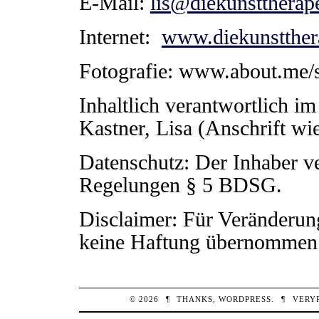
E-Mail:
lis@diekunsttherap
Internet:
www.diekunstther
Fotografie: www.about.me/
Inhaltlich verantwortlich i
Kastner, Lisa (Anschrift wi
Datenschutz: Der Inhaber ve
Regelungen § 5 BDSG.
Disclaimer: Für Veränderun
keine Haftung übernommen
© 2026
¶
THANKS,
WORDPRESS
.
¶
VERY