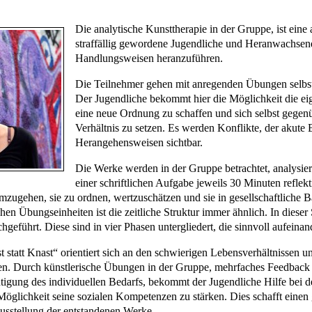
Die analytische Kunsttherapie in der Gruppe, ist ein
straffällig gewordene Jugendliche und Heranwachsend
Handlungsweisen heranzuführen.
Die Teilnehmer gehen mit anregenden Übungen selbst
Der Jugendliche bekommt hier die Möglichkeit die ei
eine neue Ordnung zu schaffen und sich selbst gege
Verhältnis zu setzen. Es werden Konflikte, der akute
Herangehensweisen sichtbar.
Die Werke werden in der Gruppe betrachtet, analysiert
einer schriftlichen Aufgabe jeweils 30 Minuten reflekt
mzugehen, sie zu ordnen, wertzuschätzen und sie in gesellschaftliche 
chen Übungseinheiten ist die zeitliche Struktur immer ähnlich. In dieser 
geführt. Diese sind in vier Phasen untergliedert, die sinnvoll aufeinan
 statt Knast“ orientiert sich an den schwierigen Lebensverhältnissen 
en. Durch künstlerische Übungen in der Gruppe, mehrfaches Feedback
chtigung des individuellen Bedarfs, bekommt der Jugendliche Hilfe bei
öglichkeit seine sozialen Kompetenzen zu stärken. Dies schafft einen 
usstellung der entstandenen Werke.