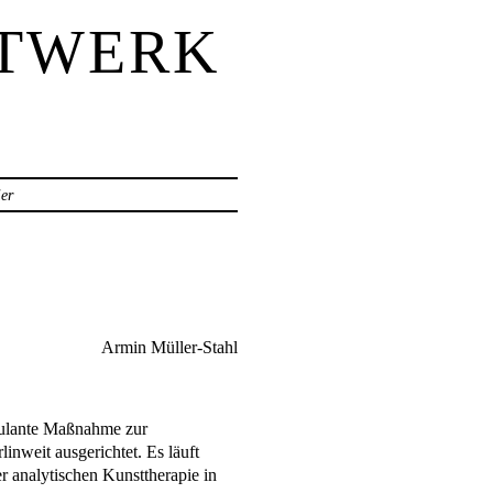
STWERK
ier
“
-Stahl
mbulante Maßnahme zur
inweit ausgerichtet. Es läuft
r analytischen Kunsttherapie in